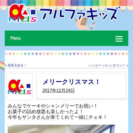
放課後等デイサービス・児童発達支援事業を行っております株式会社アルフ
ァキッズです。台東区、墨田区、江戸川区を中心に送迎も行っております。
お気軽にお問合せください。
Menu
«
電車大好き！
ハッピー バレンタイン！
»
メリークリスマス！
2017年12月24日
みんなでケーキやシャンメリーでお祝い！
お菓子の詰め放題も楽しかったよ！
今年もサンタさんが来てくれて一緒にチェキ！