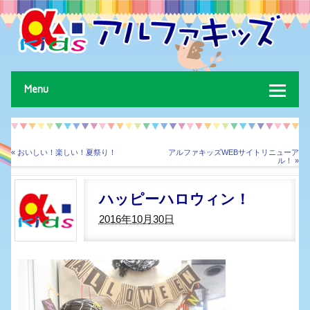
放課後等デイサービス・児童発達支援事業を行っております株式会社アルフ
ァキッズです。台東区、墨田区、江戸川区を中心に送迎も行っております。
お気軽にお問合せください。
Menu
«
おいしい！楽しい！夏祭り！
アルファキッズWEBサイトリニューア
ル！
»
ハッピーハロウィン！
2016年10月30日